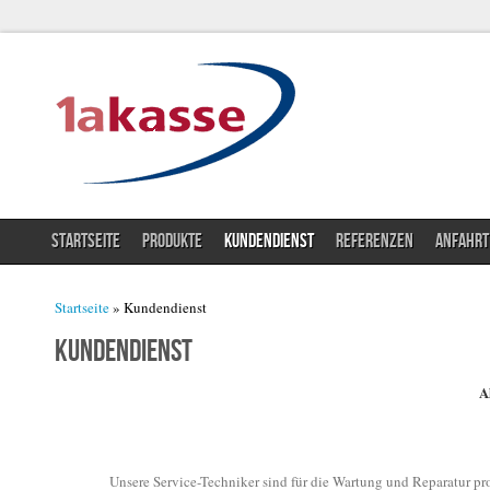
STARTSEITE
PRODUKTE
KUNDENDIENST
REFERENZEN
ANFAHRT
Sie sind hier
Startseite
» Kundendienst
Kundendienst
A
Unsere Service-Techniker sind für die Wartung und Reparatur pro